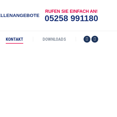
RUFEN SIE EINFACH AN!
ELLENANGEBOTE
05258 991180
KONTAKT
DOWNLOADS
Instagram
Facebook
page
page
opens
opens
in
in
new
new
window
window