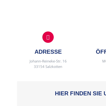
ADRESSE
ÖF
Johann-Reineke-Str. 16
MO
33154 Salzkotten
HIER FINDEN SIE 